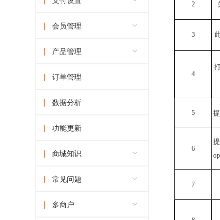
支付设置
2
会员管理
3
产品管理
4
订单管理
数据分析
提
5
功能更新
提
6
商城知识
op
常见问题
7
多商户