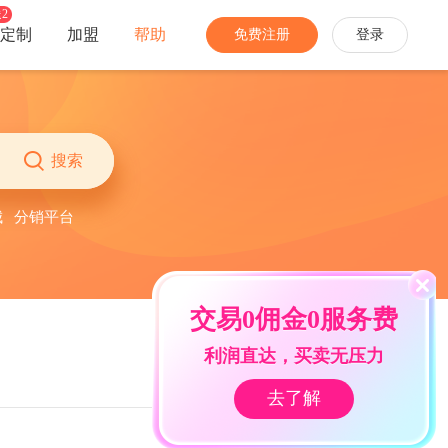
2
定制
加盟
帮助
免费注册
登录
分销
经营
家装家居
农特产品
社团团购
多商户
搜索
手机数码
网络教育
开启社区消费新模式
招募商家入驻，丰富业务生态
城
分销平台
珠宝饰品
生活服务
推广员
商城安全
家电办公
更多...
快速拓宽销售渠道
多种防护，免除网络攻击困扰
交易0佣金0服务费
分销商
当面付
让专业的人帮你卖货
线下扫码付，带来更多新会员
利润直达，买卖无压力
去了解