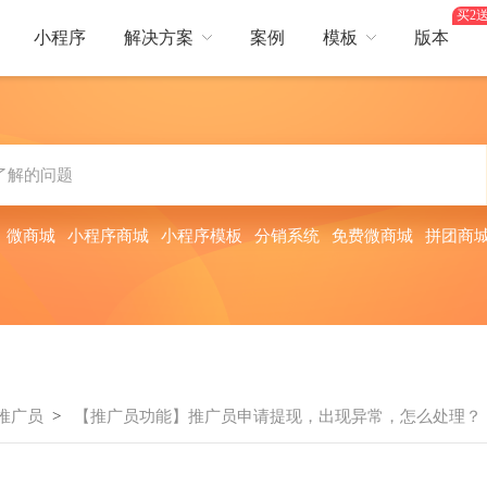
买2送
小程序
解决方案
案例
模板
版本
热门行业
营销
行业
综合电商
服装鞋帽
美容护肤
卖
短视频
生鲜蔬果
餐饮服务
酒店出行
平台，提供更好服务体验
短视频互动引爆流量
：
微商城
小程序商城
小程序模板
分销系统
免费微商城
拼团商
日用百货
医药保健
焙
会员储值
食品饮料
茶叶酒类
全面提升
会员储值获利多，余额支付更流畅
旅
多人拼团
、门票预订等多场景需求
零成本获客，快速成单
推广员
>
【推广员功能】推广员申请提现，出现异常，怎么处理？