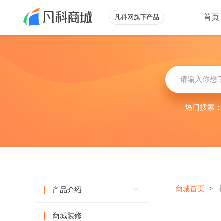
首页
凡科网旗下产品
类型
行业
零售解决方案
综合
外
小程序
立即查看
搭建自有
热门搜索
微商城
烘
电脑商城
助力营收
批发解决方案
酒
立即查看
满足酒店
商城首页
>
产品介绍
商城装修