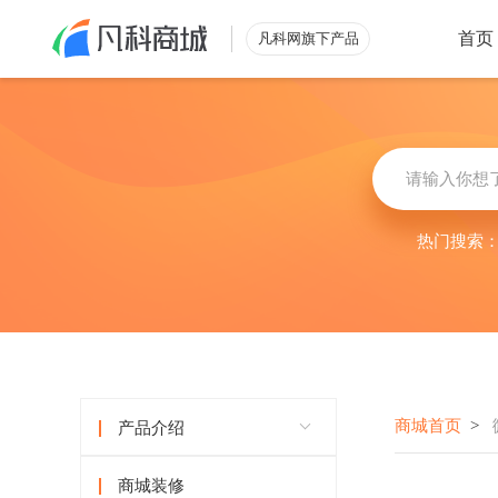
首页
凡科网旗下产品
类型
行业
零售解决方案
综合
外
小程序
立即查看
搭建自有
热门搜索
微商城
烘
电脑商城
助力营收
批发解决方案
酒
立即查看
满足酒店
商城首页
>
产品介绍
商城装修