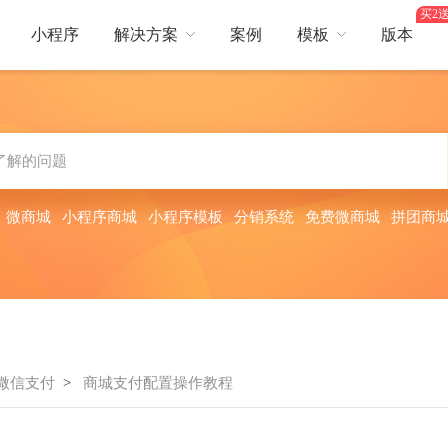
买2送
小程序
解决方案
案例
模板
版本
热门行业
营销
行业
综合电商
服装鞋帽
美容护肤
卖
短视频
生鲜蔬果
餐饮服务
酒店出行
平台，提供更好服务体验
短视频互动引爆流量
：
微商城
小程序商城
小程序模板
分销系统
免费微商城
拼团商
日用百货
医药保健
焙
会员储值
食品饮料
茶叶酒类
全面提升
会员储值获利多，余额支付更流畅
旅
多人拼团
、门票预订等多场景需求
零成本获客，快速成单
微信支付
>
商城支付配置操作教程