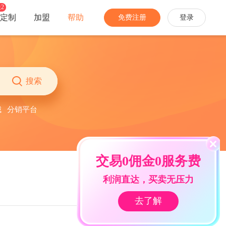
2
定制
加盟
帮助
免费注册
登录
分销
经营
家装家居
农特产品
社团团购
多商户
搜索
手机数码
网络教育
开启社区消费新模式
招募商家入驻，丰富业务生态
城
分销平台
珠宝饰品
生活服务
推广员
商城安全
家电办公
更多...
快速拓宽销售渠道
多种防护，免除网络攻击困扰
交易0佣金0服务费
分销商
当面付
让专业的人帮你卖货
线下扫码付，带来更多新会员
利润直达，买卖无压力
去了解