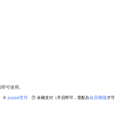
后即可使用。
）
⑥
paypal支付
⑦ 余额支付（开启即可，需配合
会员储值
才可