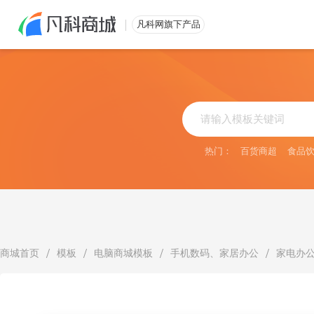
免费注册
凡科网旗下产品
热门：
百货商超
食品
/
/
/
/
商城首页
模板
电脑商城模板
手机数码、家居办公
家电办