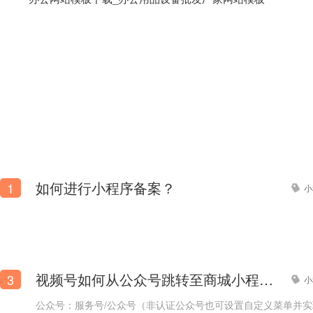
如何进行小程序备案？
1
小
投影机_投影仪_扫描仪批发
视频号如何从公众号跳转至商城小程序？
3
小
公众号：服务号/公众号（非认证公众号也可设置自定义菜单并