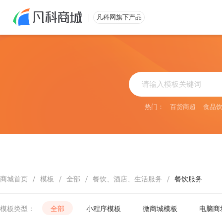
免费注册
凡科网旗下产品
热门：
百货商超
食品
/
/
/
/
商城首页
模板
全部
餐饮、酒店、生活服务
餐饮服务
模板类型：
全部
小程序模板
微商城模板
电脑商