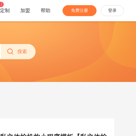
2
定制
加盟
帮助
免费注册
登录
分销
经营
家装家居
农特产品
社团团购
多商户
搜索
手机数码
网络教育
开启社区消费新模式
招募商家入驻，丰富业务生态
珠宝饰品
生活服务
推广员
商城安全
家电办公
更多...
快速拓宽销售渠道
多种防护，免除网络攻击困扰
分销商
当面付
让专业的人帮你卖货
线下扫码付，带来更多新会员