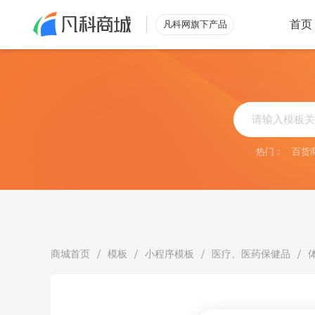
首页
凡科网旗下产品
类型
行业
零售解决方案
综合
外
小程序
立即查看
搭建自有
热门：
百货
微商城
烘
电脑商城
助力营收
批发解决方案
酒
立即查看
满足酒店
/
/
/
/
商城首页
模板
小程序模板
医疗、医药保健品