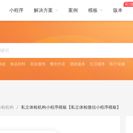
买2送
小程序
解决方案
案例
模板
版本
热门行业
营销
行业
综合电商
服装鞋帽
美容护肤
卖
短视频
生鲜蔬果
餐饮服务
酒店出行
平台，提供更好服务体验
短视频互动引爆流量
商超
食品饮料
美妆服饰
餐饮外卖
酒旅服务
生活服务
医疗保健
日用百货
医药保健
焙
会员储值
食品饮料
茶叶酒类
全面提升
会员储值获利多，余额支付更流畅
旅
多人拼团
、门票预订等多场景需求
零成本获客，快速成单
/
体检机构
私立体检机构小程序模板【私立体检微信小程序模板】