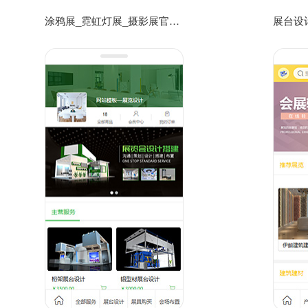
涂鸦展_霓虹灯展_摄影展官网宣传手机网站模板