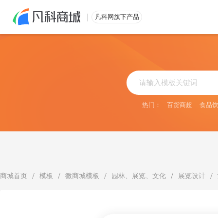
免费注册
凡科网旗下产品
热门：
百货商超
食品
/
/
/
/
/
商城首页
模板
微商城模板
园林、展览、文化
展览设计