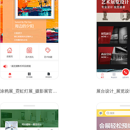
涂鸦展_霓虹灯展_摄影展官网宣传手机网站模板