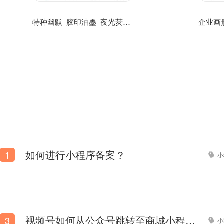
特种幽默_胶印油墨_夜光荧光油墨网上商城网站模板
如何进行小程序备案？
1
小
视频号如何从公众号跳转至商城小程序？
3
小