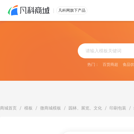
免费注册
凡科网旗下产品
热门：
百货商超
食品
/
/
/
/
/
商城首页
模板
微商城模板
园林、展览、文化
印刷包装