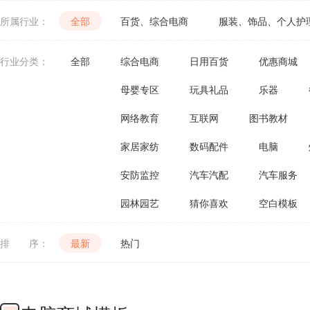
所属行业：
全部
百货、综合电商
服装、饰品、个人护
茶叶酒类、食品饮料
五金建材、机械
行业分类：
全部
综合电商
日用百货
优惠商城
母婴专区
玩具礼品
乐器
网络教育
互联网
图书教材
家居家纺
数码配件
电脑
安防监控
汽车汽配
汽车服务
园林园艺
猜你喜欢
空白模板
排 序：
最新
热门