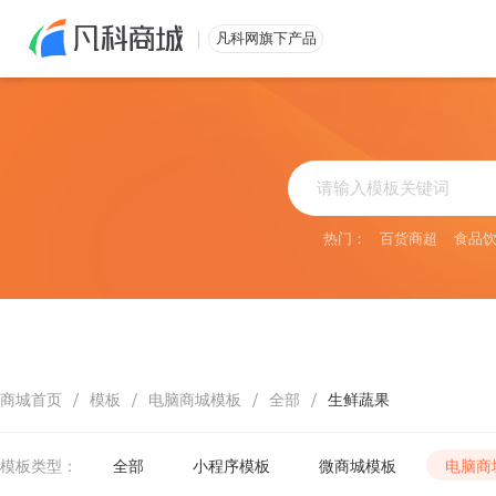
免费注册
凡科网旗下产品
热门：
百货商超
食品
/
/
/
/
商城首页
模板
电脑商城模板
全部
生鲜蔬果
模板类型：
全部
小程序模板
微商城模板
电脑商