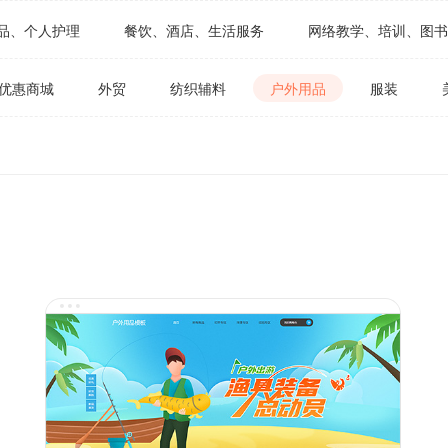
品、个人护理
餐饮、酒店、生活服务
网络教学、培训、图书
建材、机械设备
汽车、汽配、汽车服务
医疗、医药保健品
优惠商城
外贸
纺织辅料
户外用品
服装
乐器
餐饮服务
生活服务
旅游票务
酒店
书教材
幼教早教
生鲜蔬果
农产品
鲜花植物
电脑
灯光照明
食品饮料
茶叶酒类
建材物料
汽车服务
医药保健品
中医理疗
医院
体检机构
空白模板