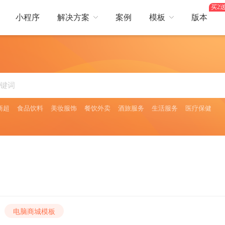
买2送
小程序
解决方案
案例
模板
版本
热门行业
营销
行业
综合电商
服装鞋帽
美容护肤
卖
短视频
生鲜蔬果
餐饮服务
酒店出行
平台，提供更好服务体验
短视频互动引爆流量
商超
食品饮料
美妆服饰
餐饮外卖
酒旅服务
生活服务
医疗保健
日用百货
医药保健
焙
会员储值
食品饮料
茶叶酒类
全面提升
会员储值获利多，余额支付更流畅
旅
多人拼团
、门票预订等多场景需求
零成本获客，快速成单
电脑商城模板