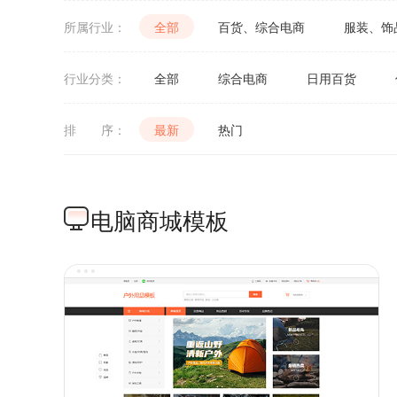
所属行业：
全部
百货、综合电商
服装、饰
茶叶酒类、食品饮料
五金
行业分类：
全部
综合电商
日用百货
母婴专区
玩具礼品
排 序：
最新
热门
网络教育
互联网
图
家居家纺
数码配件
电脑商城模板
安防监控
汽车汽配
园林园艺
猜你喜欢