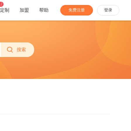
2
定制
加盟
帮助
免费注册
登录
分销
经营
家装家居
农特产品
社团团购
多商户
搜索
手机数码
网络教育
开启社区消费新模式
招募商家入驻，丰富业务生态
珠宝饰品
生活服务
推广员
商城安全
家电办公
更多...
快速拓宽销售渠道
多种防护，免除网络攻击困扰
分销商
当面付
让专业的人帮你卖货
线下扫码付，带来更多新会员