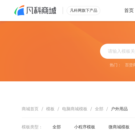
首页
凡科网旗下产品
类型
行业
零售解决方案
综合
外
小程序
立即查看
搭建自有
热门：
百货
微商城
烘
电脑商城
助力营收
批发解决方案
酒
立即查看
满足酒店
/
/
/
/
商城首页
模板
电脑商城模板
全部
户外用品
模板类型：
全部
小程序模板
微商城模板