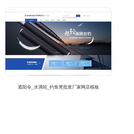
遮阳伞_水滴轮_钓鱼凳批发厂家网店模板