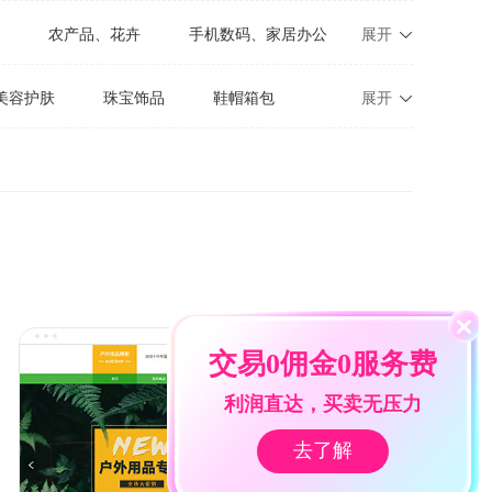
农产品、花卉
手机数码、家居办公
展开
园林、展览、文化
其他
美容护肤
珠宝饰品
鞋帽箱包
展开
摄影
宠物
工商法务
房地产
手机数码
家装家具
家电办公
机械设备
五金
仪器器材
文化传媒
印刷包装
展览设计
交易0佣金0服务费
利润直达，买卖无压力
去了解