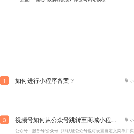
如何进行小程序备案？
1
小
排气管_刹车片_不锈钢轮毂批发厂家官网网站模板
视频号如何从公众号跳转至商城小程序？
3
小
公众号：服务号/公众号（非认证公众号也可设置自定义菜单并