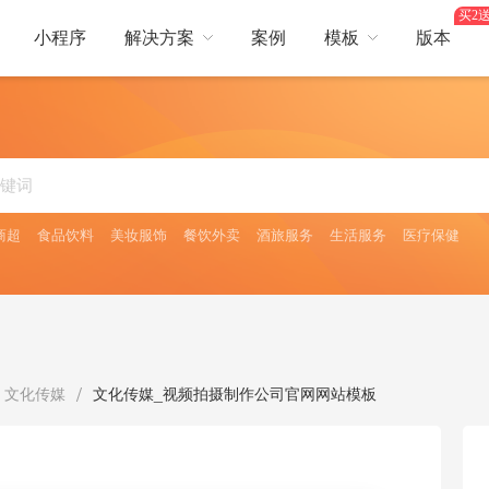
买2送
小程序
解决方案
案例
模板
版本
热门行业
营销
行业
综合电商
服装鞋帽
美容护肤
卖
短视频
生鲜蔬果
餐饮服务
酒店出行
平台，提供更好服务体验
短视频互动引爆流量
商超
食品饮料
美妆服饰
餐饮外卖
酒旅服务
生活服务
医疗保健
日用百货
医药保健
焙
会员储值
食品饮料
茶叶酒类
全面提升
会员储值获利多，余额支付更流畅
旅
多人拼团
、门票预订等多场景需求
零成本获客，快速成单
/
文化传媒
文化传媒_视频拍摄制作公司官网网站模板