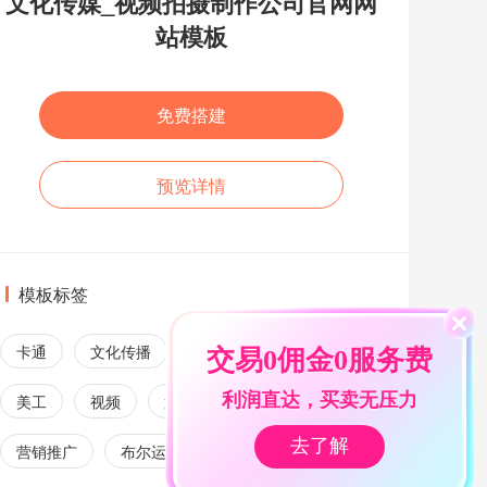
文化传媒_视频拍摄制作公司官网网
站模板
免费搭建
预览详情
模板标签
卡通
文化传播
配音
视频制作
交易0佣金0服务费
利润直达，买卖无压力
美工
视频
第三方登陆
制片
去了解
营销推广
布尔运算
广告
ae