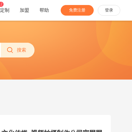
2
定制
加盟
帮助
免费注册
登录
分销
经营
家装家居
农特产品
社团团购
多商户
搜索
手机数码
网络教育
开启社区消费新模式
招募商家入驻，丰富业务生态
珠宝饰品
生活服务
推广员
商城安全
家电办公
更多...
快速拓宽销售渠道
多种防护，免除网络攻击困扰
分销商
当面付
让专业的人帮你卖货
线下扫码付，带来更多新会员