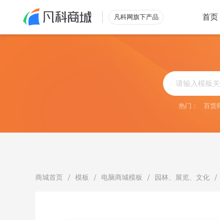
首页
凡科网旗下产品
类型
行业
零售解决方案
综合
外
小程序
立即查看
搭建自有
热门：
百货
微商城
烘
电脑商城
助力营收
批发解决方案
酒
立即查看
满足酒店
/
/
/
/
商城首页
模板
电脑商城模板
园林、展览、文化