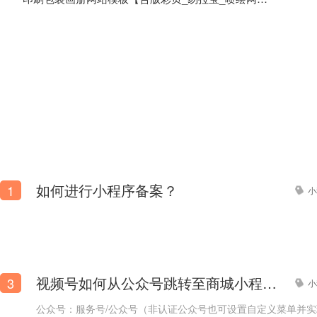
如何进行小程序备案？
1
小
图册_彩排_金卡纸包装定制公司官方网站模板
视频号如何从公众号跳转至商城小程序？
3
小
公众号：服务号/公众号（非认证公众号也可设置自定义菜单并