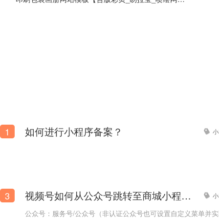
如何进行小程序备案？
1
小
图册_彩排_金卡纸包装定制公司官方网站模板
视频号如何从公众号跳转至商城小程序？
3
小
公众号：服务号/公众号（非认证公众号也可设置自定义菜单并