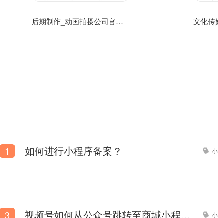
后期制作_动画拍摄公司官方手机网站模板源码免费下载
如何进行小程序备案？
1
小
视频号如何从公众号跳转至商城小程序？
3
小