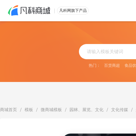
免费注册
凡科网旗下产品
热门：
百货商超
食品
/
/
/
/
/
商城首页
模板
微商城模板
园林、展览、文化
文化传媒