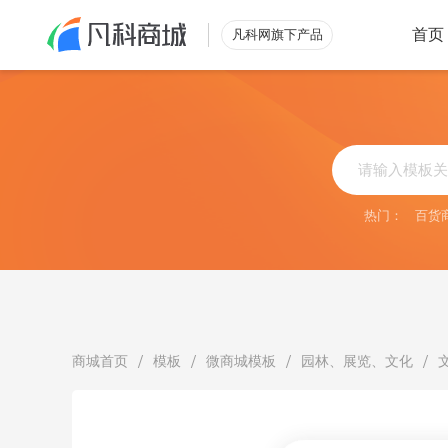
首页
凡科网旗下产品
类型
行业
零售解决方案
综合
外
小程序
立即查看
搭建自有
热门：
百货
微商城
烘
电脑商城
助力营收
批发解决方案
酒
立即查看
满足酒店
/
/
/
/
商城首页
模板
微商城模板
园林、展览、文化