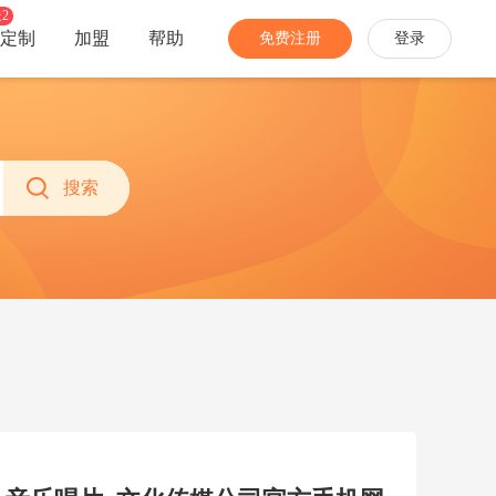
2
定制
加盟
帮助
免费注册
登录
分销
经营
家装家居
农特产品
社团团购
多商户
搜索
手机数码
网络教育
开启社区消费新模式
招募商家入驻，丰富业务生态
珠宝饰品
生活服务
推广员
商城安全
家电办公
更多...
快速拓宽销售渠道
多种防护，免除网络攻击困扰
分销商
当面付
让专业的人帮你卖货
线下扫码付，带来更多新会员