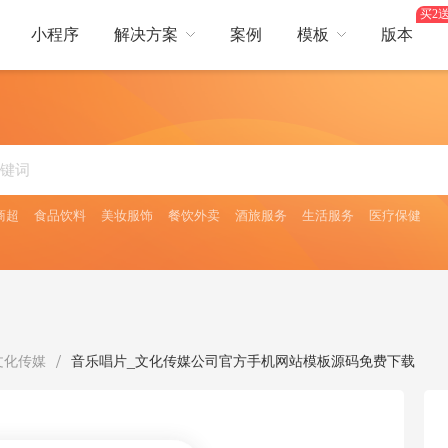
买2送
小程序
解决方案
案例
模板
版本
热门行业
营销
行业
综合电商
服装鞋帽
美容护肤
卖
短视频
生鲜蔬果
餐饮服务
酒店出行
平台，提供更好服务体验
短视频互动引爆流量
商超
食品饮料
美妆服饰
餐饮外卖
酒旅服务
生活服务
医疗保健
日用百货
医药保健
焙
会员储值
食品饮料
茶叶酒类
全面提升
会员储值获利多，余额支付更流畅
旅
多人拼团
、门票预订等多场景需求
零成本获客，快速成单
/
文化传媒
音乐唱片_文化传媒公司官方手机网站模板源码免费下载