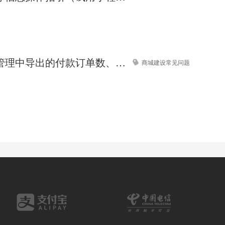
装饰画网站模板【装饰画商城网站模板】
密码锁网站模板【密码锁设备企业网站模板】
商城订单管理中导出的付款订单数、付款金额与数据统计的数据对不上，怎么处理？
商城建设常见问题