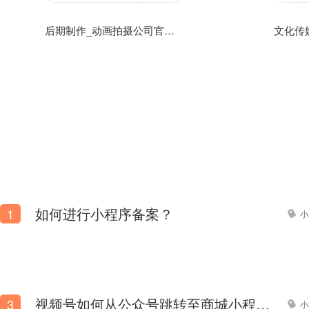
后期制作_动画拍摄公司官方手机网站模板源码免费下载
如何进行小程序备案？
1
小
视频号如何从公众号跳转至商城小程序？
3
小