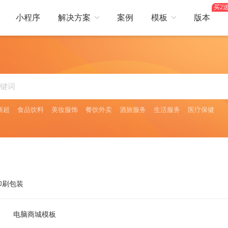
买2送
小程序
解决方案
案例
模板
版本
热门行业
营销
行业
综合电商
服装鞋帽
美容护肤
卖
短视频
生鲜蔬果
餐饮服务
酒店出行
平台，提供更好服务体验
短视频互动引爆流量
商超
食品饮料
美妆服饰
餐饮外卖
酒旅服务
生活服务
医疗保健
日用百货
医药保健
焙
会员储值
食品饮料
茶叶酒类
全面提升
会员储值获利多，余额支付更流畅
旅
多人拼团
、门票预订等多场景需求
零成本获客，快速成单
印刷包装
电脑商城模板