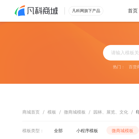
首页
凡科网旗下产品
类型
行业
零售解决方案
综合
外
小程序
立即查看
搭建自有
热门：
百货
微商城
烘
电脑商城
助力营收
批发解决方案
酒
立即查看
满足酒店
/
/
/
/
商城首页
模板
微商城模板
园林、展览、文化
模板类型：
全部
小程序模板
微商城模板