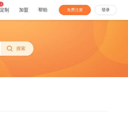
2
定制
加盟
帮助
免费注册
登录
分销
经营
家装家居
农特产品
社团团购
多商户
搜索
手机数码
网络教育
开启社区消费新模式
招募商家入驻，丰富业务生态
珠宝饰品
生活服务
推广员
商城安全
家电办公
更多...
快速拓宽销售渠道
多种防护，免除网络攻击困扰
分销商
当面付
让专业的人帮你卖货
线下扫码付，带来更多新会员