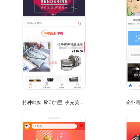
特种幽默_胶印油墨_夜光荧光油墨网上商城网站模板